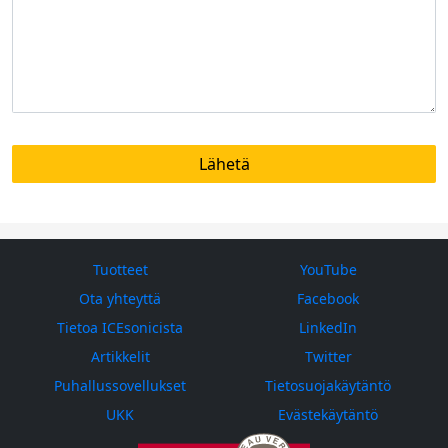
Tuotteet
YouTube
Ota yhteyttä
Facebook
Tietoa ICEsonicista
LinkedIn
Artikkelit
Twitter
Puhallussovellukset
Tietosuojakäytäntö
UKK
Evästekäytäntö