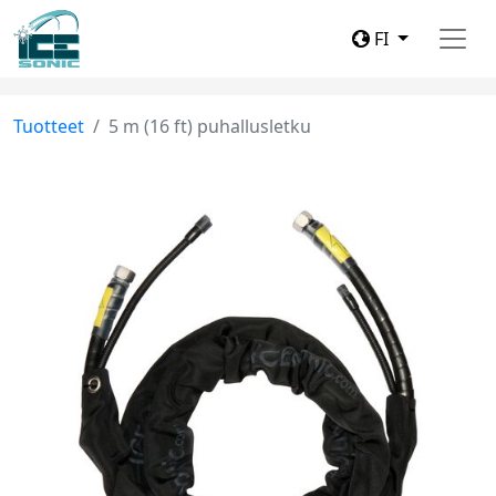
FI
Tuotteet
5 m (16 ft) puhallusletku