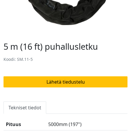
5 m (16 ft) puhallusletku
Koodi: SM.11-5
Lähetä tiedustelu
Tekniset tiedot
Pituus
5000mm (197")