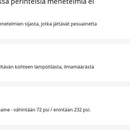
issa perinteisiä menetelmiä ei
etelmien sijasta, jotka jättävät pesuainetta
eltävän kohteen lämpötilasta, ilmamäärästä
ine - vähintään 72 psi / enintään 232 psi.