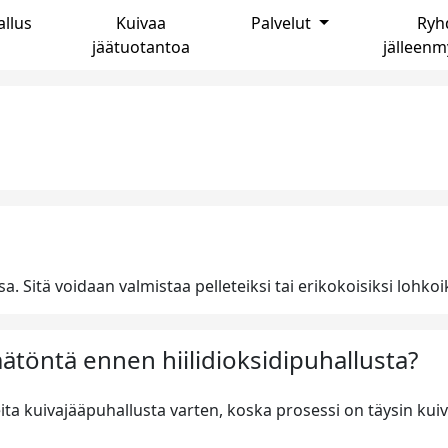
llus
Kuivaa
Palvelut
Ryh
jäätuotantoa
jälleenm
. Sitä voidaan valmistaa pelleteiksi tai erikokoisiksi lohkoik
töntä ennen hiilidioksidipuhallusta?
eita kuivajääpuhallusta varten, koska prosessi on täysin kuiv