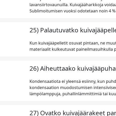
lavansiirtovaunuilla. Kuivajääharkkoja voidaa
Sublimoitumisen vuoksi odotetaan noin 4 % sä
25) Palautuvatko kuivajääpelle
Kun kuivajääpelletit osuvat pintaan, ne muu
materiaalit kulkeutuvat paineilmasuihkulla p
26) Aiheuttaako kuivajääpuha
Kondensaatiota ei yleensä esiinny, kun puhd
kondensaation muodostumisen intensiivisen 
lämpölamppuja, puhallinlämmittimiä tai ku
27) Ovatko kuivajäärakeet pa