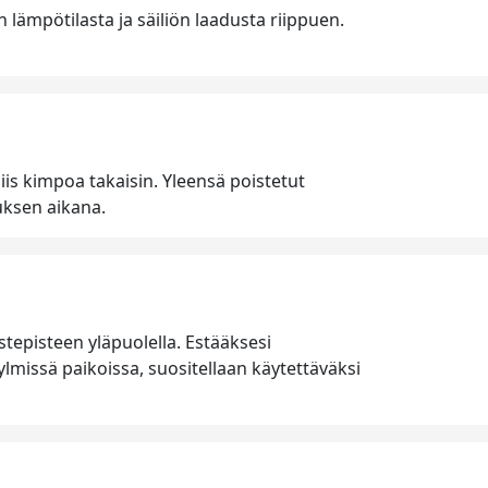
 lämpötilasta ja säiliön laadusta riippuen.
is kimpoa takaisin. Yleensä poistetut
luksen aikana.
tepisteen yläpuolella. Estääksesi
missä paikoissa, suositellaan käytettäväksi