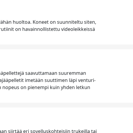
vähän huoltoa. Koneet on suunniteltu siten,
orutiinit on havainnollistettu videoleikkeissä
ajääpellettejä saavuttamaan suuremman
ääpelletit imetään suuttimen läpi venturi-
en nopeus on pienempi kuin yhden letkun
n siirtää eri sovelluskohteisiin trukeilla tai