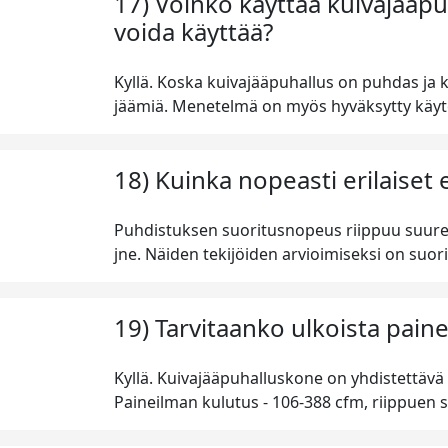
17) Voinko käyttää kuivajääpuh
voida käyttää?
Kyllä. Koska kuivajääpuhallus on puhdas ja 
jäämiä. Menetelmä on myös hyväksytty käytet
18) Kuinka nopeasti erilaiset
Puhdistuksen suoritusnopeus riippuu suurest
jne. Näiden tekijöiden arvioimiseksi on suori
19) Tarvitaanko ulkoista pain
Kyllä. Kuivajääpuhalluskone on yhdistettävä 
Paineilman kulutus - 106-388 cfm, riippuen 