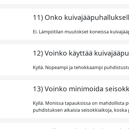
11) Onko kuivajääpuhalluksell
Ei. Lämpötilan muutokset koneissa kuivajääp
12) Voinko käyttää kuivajääp
Kyllä. Nopeampi ja tehokkaampi puhdistust
13) Voinko minimoida seisokke
Kyllä. Monissa tapauksissa on mahdollista 
puhdistuksen aikaisia seisokkiaikoja, koska 