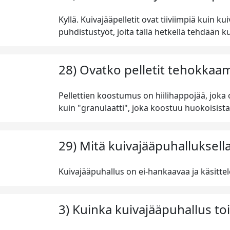
Kyllä. Kuivajääpelletit ovat tiiviimpiä kuin 
puhdistustyöt, joita tällä hetkellä tehdään ku
28) Ovatko pelletit tehokkaam
Pellettien koostumus on hiilihappojää, joka 
kuin "granulaatti", joka koostuu huokoisista 
29) Mitä kuivajääpuhalluksella
Kuivajääpuhallus on ei-hankaavaa ja käsittele
3) Kuinka kuivajääpuhallus toi