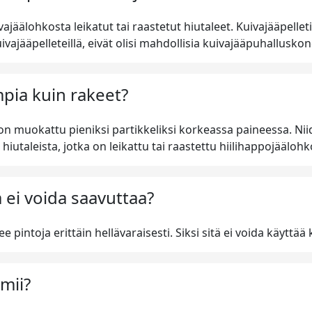
kuivajäälohkosta leikatut tai raastetut hiutaleet. Kuivajääpe
ivajääpelleteillä, eivät olisi mahdollisia kuivajääpuhalluskone
pia kuin rakeet?
on muokattu pieniksi partikkeliksi korkeassa paineessa. Nii
hiutaleista, jotka on leikattu tai raastettu hiilihappojäälohk
 ei voida saavuttaa?
e pintoja erittäin hellävaraisesti. Siksi sitä ei voida käytt
mii?