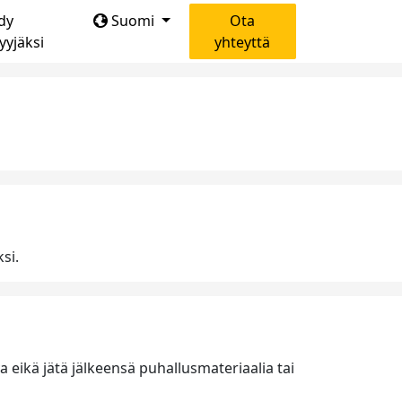
dy
Suomi
Ota
yyjäksi
yhteyttä
si.
a eikä jätä jälkeensä puhallusmateriaalia tai