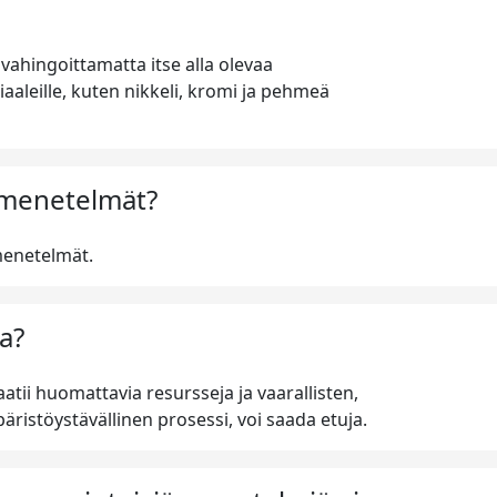
vahingoittamatta itse alla olevaa
aaleille, kuten nikkeli, kromi ja pehmeä
smenetelmät?
menetelmät.
a?
ii huomattavia resursseja ja vaarallisten,
äristöystävällinen prosessi, voi saada etuja.