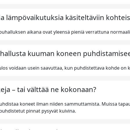
a lämpövaikutuksia käsiteltäviin kohteis
uhalluksen aikana ovat yleensä pieniä verrattuna normaali
uhallusta kuuman koneen puhdistamisee
ulos voidaan usein saavuttaa, kun puhdistettava kohde on
ja – tai välttää ne kokonaan?
puhdistaa koneet ilman niiden sammuttamista. Muissa tapau
puhdistetut pinnat pysyvät kuivina.