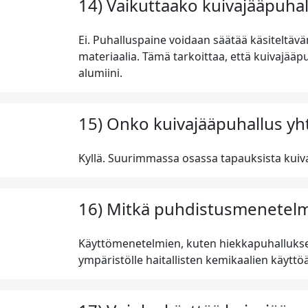
14) Vaikuttaako kuivajääpuhal
Ei. Puhalluspaine voidaan säätää käsiteltävä
materiaalia. Tämä tarkoittaa, että kuivajääp
alumiini.
15) Onko kuivajääpuhallus yh
Kyllä. Suurimmassa osassa tapauksista kuiv
16) Mitkä puhdistusmenetelmä
Käyttömenetelmien, kuten hiekkapuhalluksen
ympäristölle haitallisten kemikaalien käyttöä