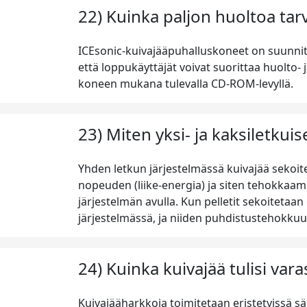
22) Kuinka paljon huoltoa tar
ICEsonic-kuivajääpuhalluskoneet on suunnite
että loppukäyttäjät voivat suorittaa huolto- j
koneen mukana tulevalla CD-ROM-levyllä.
23) Miten yksi- ja kaksiletkuis
Yhden letkun järjestelmässä kuivajää sekoi
nopeuden (liike-energia) ja siten tehokkaam
järjestelmän avulla. Kun pelletit sekoitet
järjestelmässä, ja niiden puhdistustehokkuu
24) Kuinka kuivajää tulisi vara
Kuivajääharkkoja toimitetaan eristetyissä säil