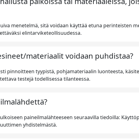
allusta paikoissa tai materiaaleissa, jo
kuiva menetelmä, sitä voidaan käyttää etuna perinteisten men
täväksi elintarviketeollisuudessa.
 esineet/materiaalit voidaan puhdistaa?
i pinnoitteen tyypistä, pohjamateriaalin luonteesta, käsit
tettava testejä todellisessa tilanteessa.
eilmalähdettä?
ulkoiseen paineilmalähteeseen seuraavilla tiedoilla: Käyttöpa
suuttimen yhdistelmästä.