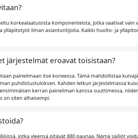
vitaan?
ltu korkealaatuisista komponenteista, jotka vaativat vain 
a ylläpitotyöt ilman asiantuntijoita. Kaikki huolto- ja ylläpit
et järjestelmät eroavat toisistaan?
tetaan paineilmaan itse koneessa. Tämä mahdollistaa kuiv
man puhdistustuloksen. Kahden letkun järjestelmässä kuivaj
aan ensimmäisen kerran paineilman kanssa suuttimessa, niid
s on siten alhaisempi.
stoida?
iöissä, jotka yleensä pitävät 880 paunaa. Nämä säiliöt voidaa