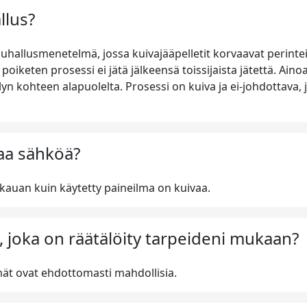
llus?
hallusmenetelmä, jossa kuivajääpelletit korvaavat perintei
oiketen prosessi ei jätä jälkeensä toissijaista jätettä. Ainoa
lyn kohteen alapuolelta. Prosessi on kuiva ja ei-johdottava,
taa sähköä?
n kauan kuin käytetty paineilma on kuivaa.
, joka on räätälöity tarpeideni mukaan?
telmät ovat ehdottomasti mahdollisia.