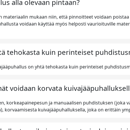
lus alla olevaan pintaan?
n materiaalin mukaan niin, että pinnoitteet voidaan poistaa 
uhallusta voidaan käyttää myös helposti vaurioituville materi
tä tehokasta kuin perinteiset puhdistu
ajääpuhallus on yhtä tehokasta kuin perinteiset puhdistus
t voidaan korvata kuivajääpuhalluksell
, korkeapainepesun ja manuaalisen puhdistuksen (joka vaat
), korvaamisesta kuivajääpuhalluksella, joka on erittäin ymp