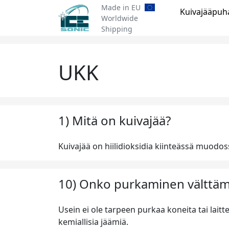
Made in EU
Kuivajääpuha
Worldwide
Shipping
UKK
1) Mitä on kuivajää?
Kuivajää on hiilidioksidia kiinteässä muodossa
10) Onko purkaminen välttämä
Usein ei ole tarpeen purkaa koneita tai laitt
kemiallisia jäämiä.