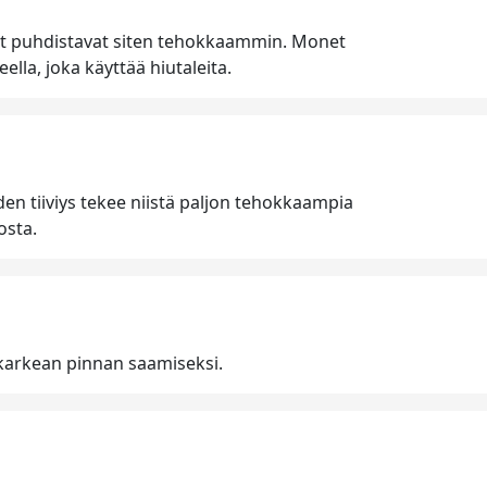
lletit puhdistavat siten tehokkaammin. Monet
ella, joka käyttää hiutaleita.
den tiiviys tekee niistä paljon tehokkaampia
osta.
ää karkean pinnan saamiseksi.