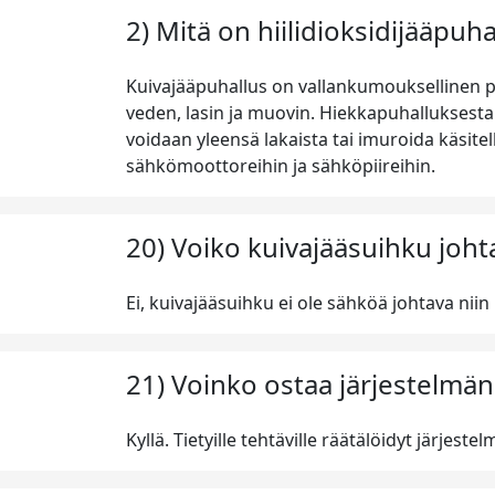
2) Mitä on hiilidioksidijääpuha
Kuivajääpuhallus on vallankumouksellinen pu
veden, lasin ja muovin. Hiekkapuhalluksesta p
voidaan yleensä lakaista tai imuroida käsitel
sähkömoottoreihin ja sähköpiireihin.
20) Voiko kuivajääsuihku joh
Ei, kuivajääsuihku ei ole sähköä johtava nii
21) Voinko ostaa järjestelmän
Kyllä. Tietyille tehtäville räätälöidyt järjes