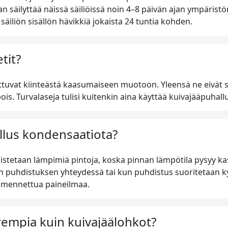
n säilyttää näissä säiliöissä noin 4–8 päivän ajan ympäristön
iliön sisällön hävikkiä jokaista 24 tuntia kohden.
tit?
ttuvat kiinteästä kaasumaiseen muotoon. Yleensä ne eivät si
ois. Turvalaseja tulisi kuitenkin aina käyttää kuivajääpuhal
llus kondensaatiota?
istetaan lämpimiä pintoja, koska pinnan lämpötila pysyy kas
puhdistuksen yhteydessä tai kun puhdistus suoritetaan kyl
umennettua paineilmaa.
rempia kuin kuivajäälohkot?