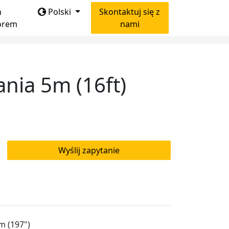
ń
Polski
Skontaktuj się z
orem
nami
nia 5m (16ft)
Wyślij zapytanie
 (197")