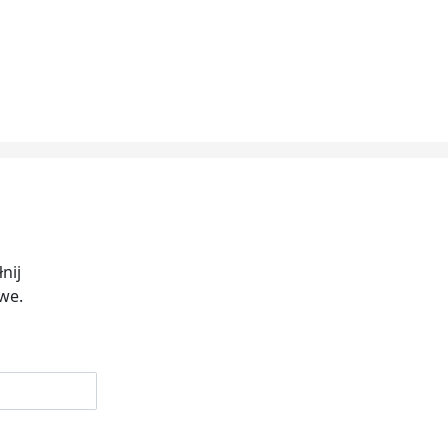
nij
iwe.