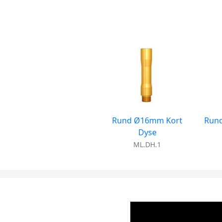
Rund Ø16mm Kort
Run
Dyse
ML.DH.1