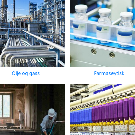
Olje og gass
Farmasøytisk