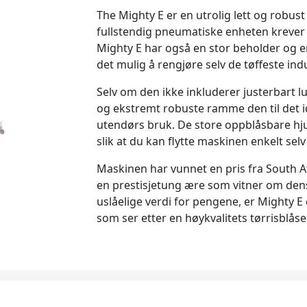
The Mighty E er en utrolig lett og robus
fullstendig pneumatiske enheten krever 
Mighty E har også en stor beholder og e
det mulig å rengjøre selv de tøffeste indu
Selv om den ikke inkluderer justerbart lu
og ekstremt robuste ramme den til det id
utendørs bruk. De store oppblåsbare hjul
slik at du kan flytte maskinen enkelt selv
Maskinen har vunnet en pris fra South Af
en prestisjetung ære som vitner om dens 
uslåelige verdi for pengene, er Mighty E
som ser etter en høykvalitets tørrisblå