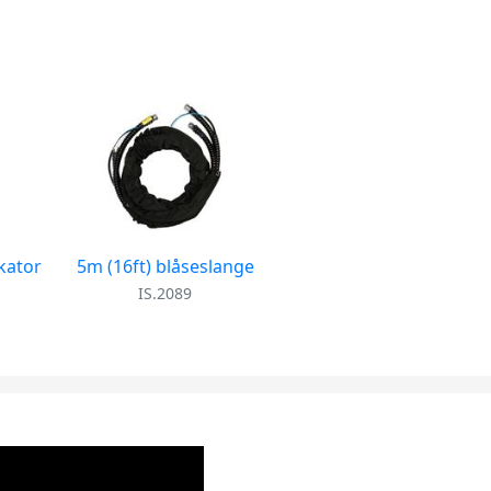
kator
5m (16ft) blåseslange
IS.2089