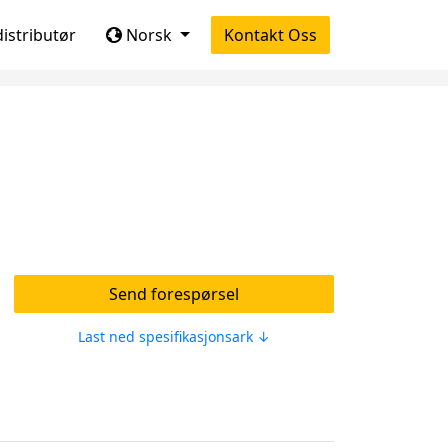
 distributør
Norsk
Kontakt Oss
Send forespørsel
Last ned spesifikasjonsark ↓