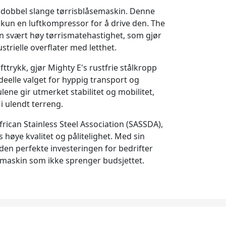
t dobbel slange tørrisblåsemaskin. Denne
kun en luftkompressor for å drive den. The
n svært høy tørrismatehastighet, som gjør
strielle overflater med letthet.
fttrykk, gjør Mighty E's rustfrie stålkropp
eelle valget for hyppig transport og
ene gir utmerket stabilitet og mobilitet,
 i ulendt terreng.
rican Stainless Steel Association (SASSDA),
høye kvalitet og pålitelighet. Med sin
 den perfekte investeringen for bedrifter
semaskin som ikke sprenger budsjettet.