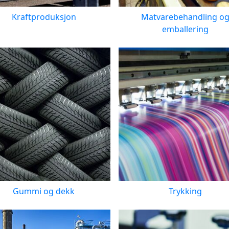
Kraftproduksjon
Matvarebehandling o
emballering
Gummi og dekk
Trykking