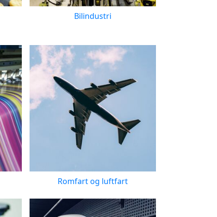
g
Bilindustri
Romfart og luftfart