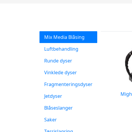
Mix Media Blåsing
Luftbehandling
Runde dyser
Vinklede dyser
Fragmenteringsdyser
Might
Jetdyser
Blåseslanger
Saker
Tørrislagring