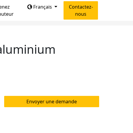
enez
Français
Contactez-
ibuteur
nous
 aluminium
Envoyer une demande