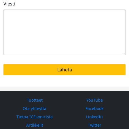
Viesti
Tuotteet
YouTube
Ota yhteyttä
Facebook
Tietoa ICEsonicista
LinkedIn
Artikkelit
Twitter