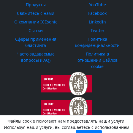
Продукты
YouTube
Свяжитесь с нами
Facebook
О компании ICEsonic
LinkedIn
Статьи
Twitter
Сферы применения
Политика
бластинга
конфиденциальности
Часто задаваемые
Политика в
вопросы (FAQ)
отношении файлов
cookie
Файлы cookie помогают нам предоставлять наши услуги.
Используя наши услуги, вы соглашаетесь с использованием
ICEsonic © 2026