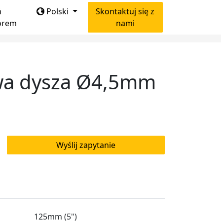
ń
Polski
Skontaktuj się z
orem
nami
wa dysza Ø4,5mm
Wyślij zapytanie
125mm (5")