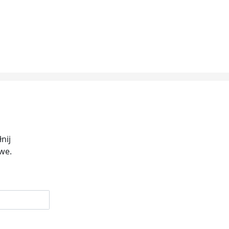
nij
iwe.