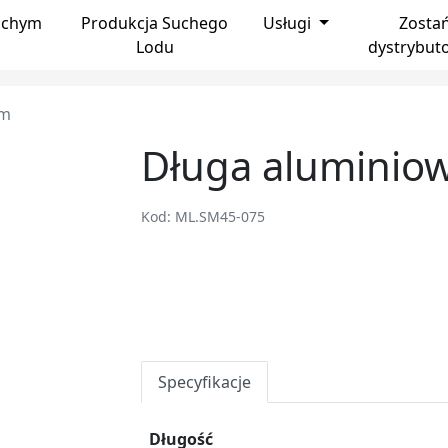
uchym
Produkcja Suchego
Usługi
Zosta
Lodu
dystrybut
mm
Długa aluminio
Kod: ML.SM45-075
Specyfikacje
Długość