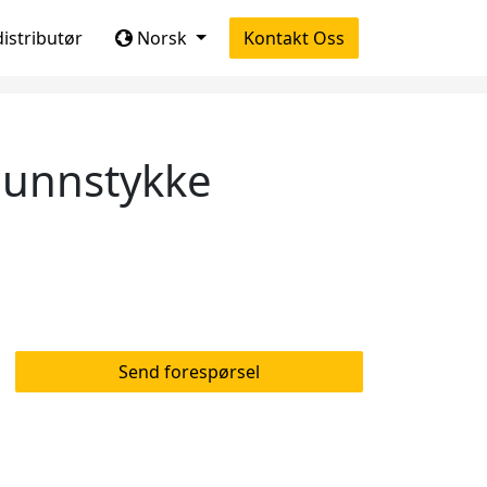
 distributør
Norsk
Kontakt Oss
unnstykke
Send forespørsel