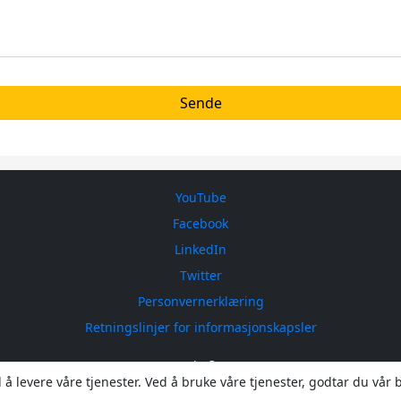
YouTube
Facebook
LinkedIn
Twitter
Personvernerklæring
Retningslinjer for informasjonskapsler
ICEsonic © 2026
å levere våre tjenester. Ved å bruke våre tjenester, godtar du vår