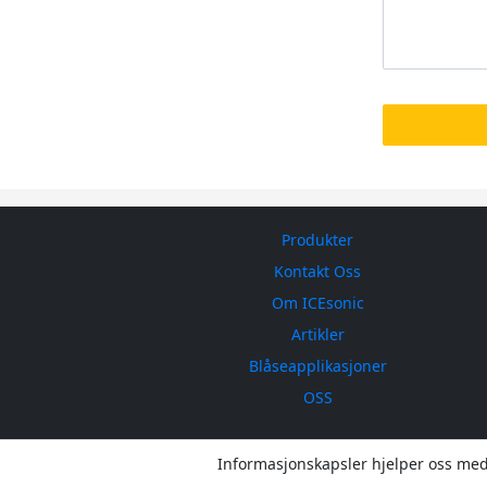
Produkter
Kontakt Oss
Om ICEsonic
Artikler
Blåseapplikasjoner
OSS
Informasjonskapsler hjelper oss med 