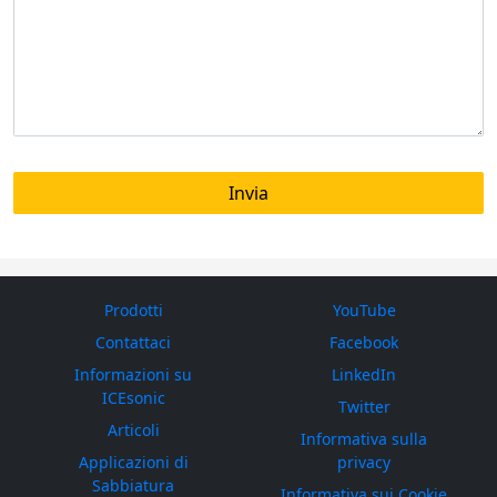
Prodotti
YouTube
Contattaci
Facebook
Informazioni su
LinkedIn
ICEsonic
Twitter
Articoli
Informativa sulla
Applicazioni di
privacy
Sabbiatura
Informativa sui Cookie